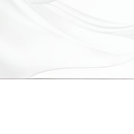
Мы приглашаем вас разделить с нами радость
дня нашей свадьбы.
Для нас будет огромным счастьем видеть вас
рядом и провести этот праздник в кругу самых
близких людей.