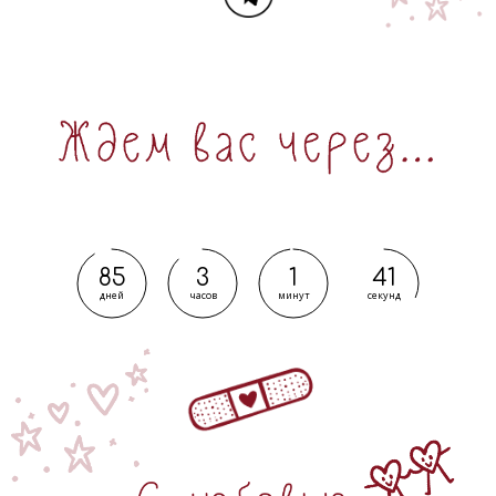
85
3
1
40
дней
часов
минут
секунд