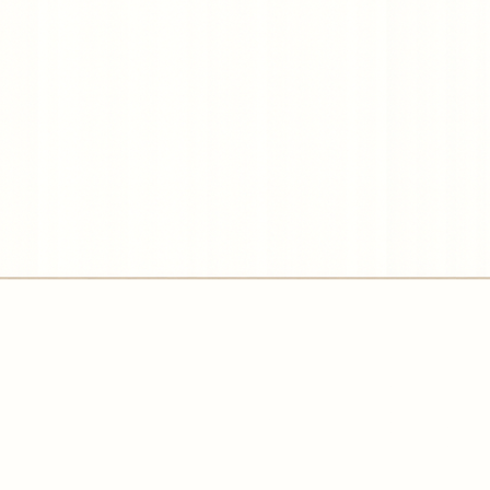
Констант
& Анаста