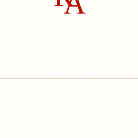
А
ин
сия