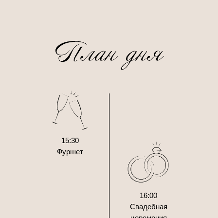
15:30
Фуршет
16:00
Свадебная
церемония