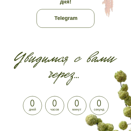
дня!
Telegram
0
0
0
0
дней
часов
минут
секунд