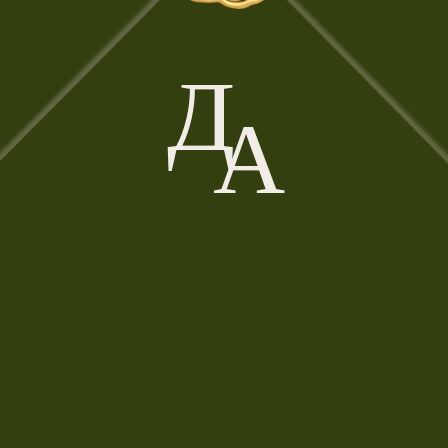
Д
А
⁠27|06|26
Мы верим, что этот день
станет красивым началом
нашей счастливой
совместной жизни. Мы