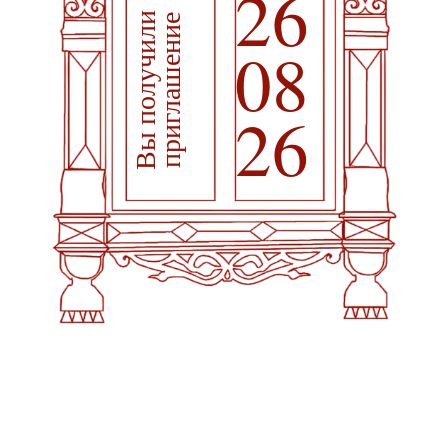
26
Вы получили
приглашение
08
26