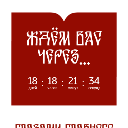
18
18
21
33
:
:
:
дней
часов
минут
секунд